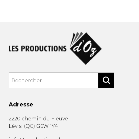
AUTRES PRODUITS
Adresse
2220 chemin du Fleuve
Lévis
(
QC
)
G6W 1Y4