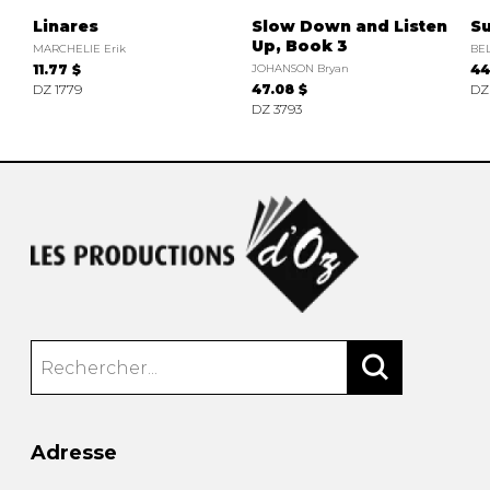
Linares
Slow Down and Listen
Su
Up, Book 3
MARCHELIE Erik
BEL
11.77 $
JOHANSON Bryan
44
DZ 1779
47.08 $
DZ
DZ 3793
Adresse