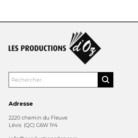
AUTRES PRODUITS
Adresse
2220 chemin du Fleuve
Lévis
(
QC
)
G6W 1Y4