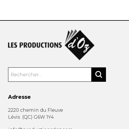
AUTRES PRODUITS
Adresse
2220 chemin du Fleuve
Lévis
(
QC
)
G6W 1Y4