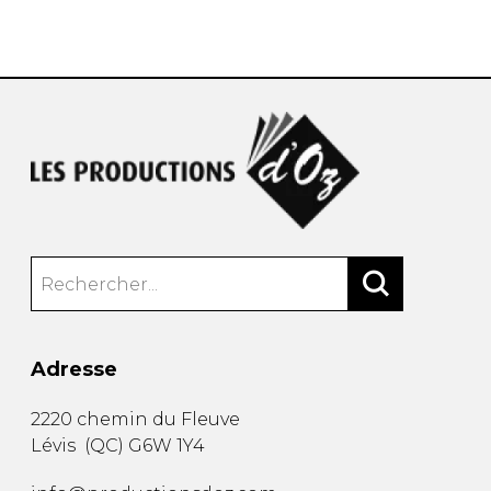
AUTRES PRODUITS
Adresse
2220 chemin du Fleuve
Lévis
(
QC
)
G6W 1Y4