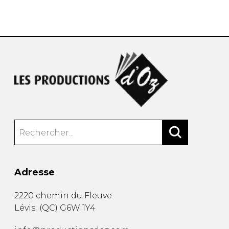
AUTRES PRODUITS
Adresse
2220 chemin du Fleuve
Lévis
(
QC
)
G6W 1Y4