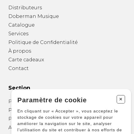
Distributeurs
Doberman Musique
Catalogue
Services
Politique de Confidentialité
À propos
Carte cadeaux
Contact
Section
+
Paramètre de cookie
Partitions pour guitare
Partitions pour autres instruments
En cliquant sur « Accepter », vous acceptez le
stockage de cookies sur votre appareil pour
Partitions pour ensembles
améliorer la navigation sur le site, analyser
Autres produits
l’utilisation du site et contribuer à nos efforts de