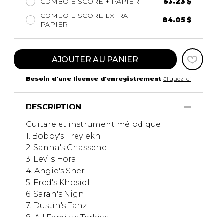
COMBO E-SCORE + PAPIER
53.23 $
COMBO E-SCORE EXTRA +
84.05 $
PAPIER
AJOUTER AU PANIER
Besoin d'une licence d'enregistrement
Cliquez ici
DESCRIPTION
Guitare et instrument mélodique
1. Bobby's Freylekh
2. Sanna's Chassene
3. Levi's Hora
4. Angie's Sher
5. Fred's Khosidl
6. Sarah's Nign
7. Dustin's Tanz