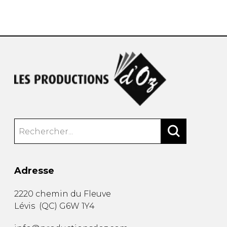
AUTRES PRODUITS
Adresse
2220 chemin du Fleuve
Lévis
(
QC
)
G6W 1Y4