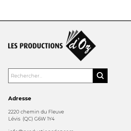
AUTRES PRODUITS
Adresse
2220 chemin du Fleuve
Lévis
(
QC
)
G6W 1Y4