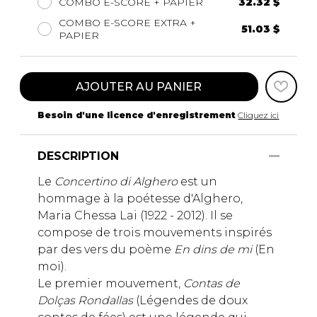
COMBO E-SCORE + PAPIER
32.32 $
COMBO E-SCORE EXTRA +
51.03 $
PAPIER
AJOUTER AU PANIER
Besoin d'une licence d'enregistrement
Cliquez ici
DESCRIPTION
Le
Concertino di Alghero
est un
hommage à la poétesse d'Alghero,
Maria Chessa Lai (1922 - 2012). Il se
compose de trois mouvements inspirés
par des vers du poème
En dins de mi
(En
moi).
Le premier mouvement,
Contas de
Dolças Rondallas
(Légendes de doux