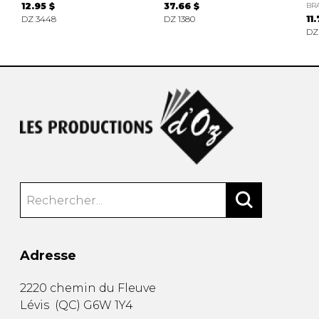
12.95 $
37.66 $
BRA
DZ 3448
DZ 1380
11
DZ
Adresse
2220 chemin du Fleuve
Lévis
(
QC
)
G6W 1Y4