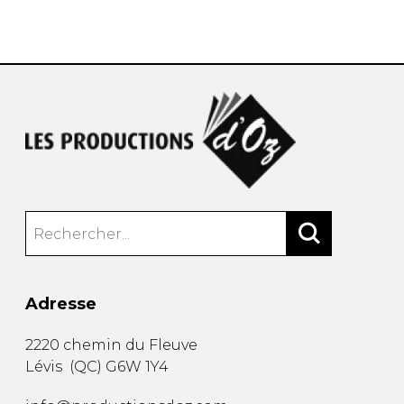
AUTRES PRODUITS
Adresse
2220 chemin du Fleuve
Lévis
(
QC
)
G6W 1Y4