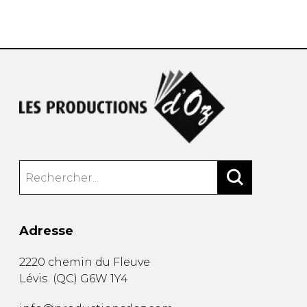
AUTRES PRODUITS
Adresse
2220 chemin du Fleuve
Lévis
(
QC
)
G6W 1Y4