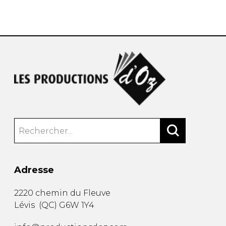
AUTRES PRODUITS
Adresse
2220 chemin du Fleuve
Lévis
(
QC
)
G6W 1Y4