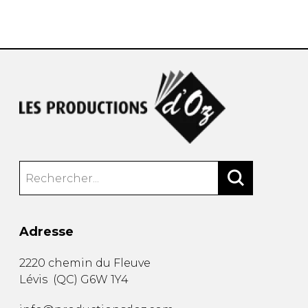
AUTRES PRODUITS
Adresse
2220 chemin du Fleuve
Lévis
(
QC
)
G6W 1Y4