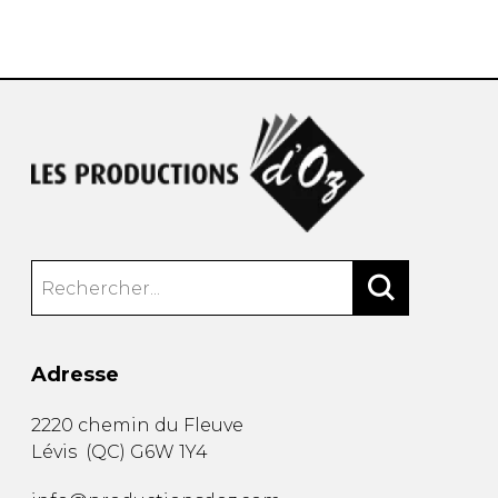
AUTRES PRODUITS
Adresse
2220 chemin du Fleuve
Lévis
(
QC
)
G6W 1Y4