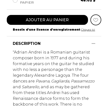
48.02 $
PAPIER
AJOUTER AU PANIER
Besoin d'une licence d'enregistrement
Cliquez ici
DESCRIPTION
"Adrian Andrei is a Romanian guitarist
composer born in 1977 and during his
formative years on the guitar he studied
with no less a personage than the
legendary Alexandre Lagoya. The four
dances are
Pavana, Gagliarda, Passamezzo
and
Saltarello
, and as may be gathered
from these titles Andrei has used
Renaissance dance forms to form the
backbone of this work. There is no