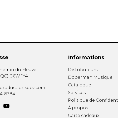
Hautbois
Luth
Mandoline
Orgue
Percussion
Piano
Saxophone
Trombone
Trompette
sse
Informations
Tuba
Ukulélé
chemin du Fleuve
Distributeurs
Violon
(
QC
)
G6W 1Y4
Doberman Musique
Violoncelle
Catalogue
Voix
productionsdoz.com
Services
34-8384
Politique de Confident
À propos
Carte cadeaux