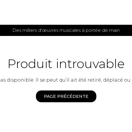
Des milliers d'œuvres musicales à portée de main
 et
TITIONS POUR GUITARE
PARTITIONS
POUR
AUTRES
es
INSTRUMENTS
Produit introuvable
seule
Alto
s
Basse électrique
s
 disponible. Il se peut qu’il ait été retiré, déplacé ou
Basson
s
Clarinette
s et plus
Clavecin
PAGE PRÉCÉDENTE
e de guitares
Contrebasse
e de guitares
Cor anglais
 pour guitare
Cor français
et un autre instrument
Flûte
 de chambre avec guitare
Harpe