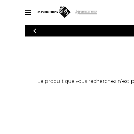
CATALOGUE
Explorez notre catalogue de partitions riche en œuvres originales
PAR
en arrangements de qualité.
Méthod
Guitare 
Explorez notre catalogue de partitions
2 guitare
riche en œuvres originales et en
arrangements de qualité.
3 guitare
PARTITIONS POUR GUITARE
Le produit que vous recherchez n’est pas
4 guitare
5 guitare
Ensembl
PARTITIONS POUR AUTRES INSTRUMENTS
Orchestr
Concerto
Guitare 
PARTITIONS POUR ENSEMBLES
Musique