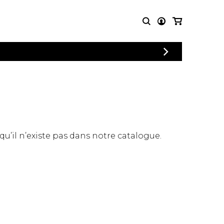
CONNEXION
PARTITIONS
AUTRES
INSCRIPTION
POUR
PRODUITS
ENSEMBLES
Articles promotionnels
Chœur
Cordes Knobloch
Concerto
Disques compacts et
Musique de chambre
DVDs
 qu’il n’existe pas dans notre catalogue.
Orchestre
Ouvrages théoriques
et livres
Quatuor de flûtes
Quatuor de saxophones