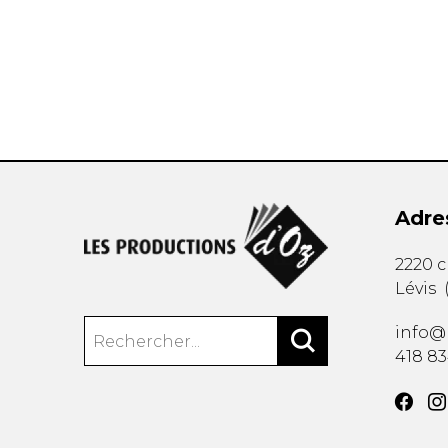
AUTRES PRODUITS
Adre
2220 
Lévis
info@
418 8