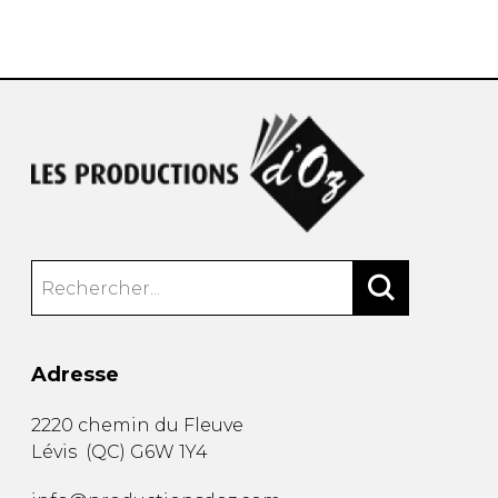
AUTRES PRODUITS
Adresse
2220 chemin du Fleuve
Lévis
(
QC
)
G6W 1Y4