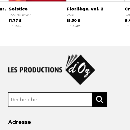
ur,
Solstice
Florilège, vol. 2
Cr
CAMINO Xavier
VARIÉ
GAU
11.77 $
15.30 $
9.
DZ 1414
DZ 4018
DZ
Adresse