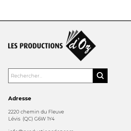
AUTRES PRODUITS
Adresse
2220 chemin du Fleuve
Lévis
(
QC
)
G6W 1Y4