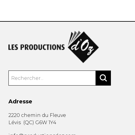
AUTRES PRODUITS
Adresse
2220 chemin du Fleuve
Lévis
(
QC
)
G6W 1Y4