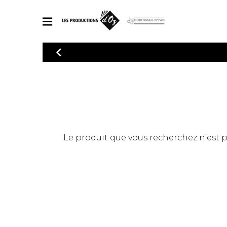
CATALOGUE
Explorez notre catalogue de partitions riche en œuvres originales
PAR
en arrangements de qualité.
Méthod
Guitare 
Explorez notre catalogue de partitions
2 guitare
riche en œuvres originales et en
arrangements de qualité.
3 guitare
PARTITIONS POUR GUITARE
Le produit que vous recherchez n’est pas
4 guitare
5 guitare
Ensembl
PARTITIONS POUR AUTRES INSTRUMENTS
Orchestr
Concerto
Guitare 
PARTITIONS POUR ENSEMBLES
Musique