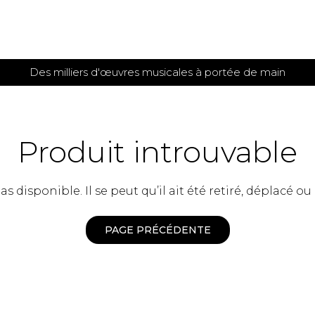
Des milliers d'œuvres musicales à portée de main
 et
TITIONS POUR GUITARE
PARTITIONS
POUR
AUTRES
es
INSTRUMENTS
Produit introuvable
seule
Alto
s
Basse électrique
s
 disponible. Il se peut qu’il ait été retiré, déplacé ou
Basson
s
Clarinette
s et plus
Clavecin
PAGE PRÉCÉDENTE
e de guitares
Contrebasse
e de guitares
Cor anglais
 pour guitare
Cor français
et un autre instrument
Flûte
 de chambre avec guitare
Harpe