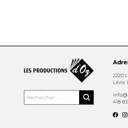
AUTRES PRODUITS
Adre
2220 
Lévis
info@
418 8