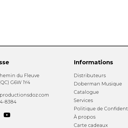
Hautbois
Luth
Mandoline
Orgue
Percussion
Piano
Saxophone
Trombone
Trompette
sse
Informations
Tuba
Ukulélé
chemin du Fleuve
Distributeurs
Violon
(
QC
)
G6W 1Y4
Doberman Musique
Violoncelle
Catalogue
Voix
productionsdoz.com
Services
34-8384
Politique de Confident
À propos
Carte cadeaux