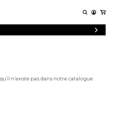
CONNEXION
PARTITIONS
AUTRES
INSCRIPTION
POUR
PRODUITS
ENSEMBLES
Articles promotionnels
Chœur
Cordes Knobloch
Concerto
Disques compacts et
Musique de chambre
DVDs
 qu’il n’existe pas dans notre catalogue.
Orchestre
Ouvrages théoriques
et livres
Quatuor de flûtes
Quatuor de saxophones