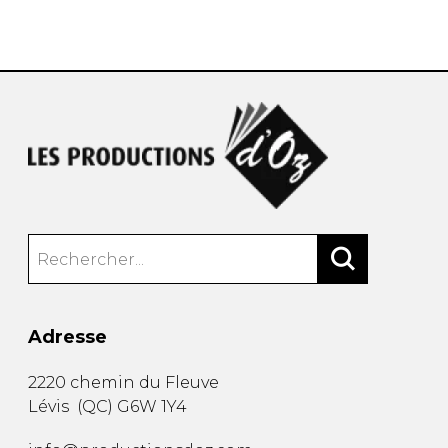
AUTRES PRODUITS
Adresse
2220 chemin du Fleuve
Lévis
(
QC
)
G6W 1Y4