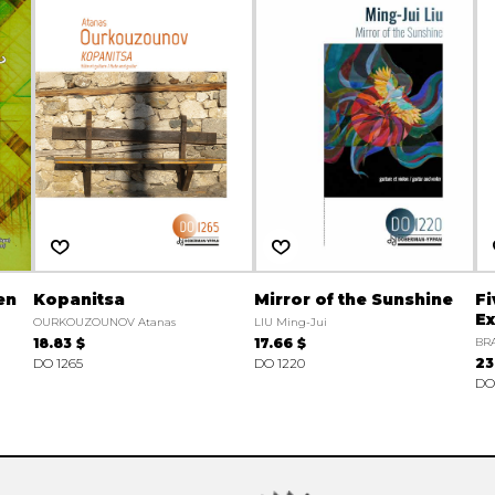
en
Kopanitsa
Mirror of the Sunshine
Fi
Ex
OURKOUZOUNOV Atanas
LIU Ming-Jui
18.83 $
17.66 $
BRA
DO 1265
DO 1220
23
DO