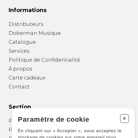
Informations
Distributeurs
Doberman Musique
Catalogue
Services
Politique de Confidentialité
À propos
Carte cadeaux
Contact
Section
+
Paramètre de cookie
Partitions pour guitare
Partitions pour autres instruments
En cliquant sur « Accepter », vous acceptez le
stockage de cookies sur votre appareil pour