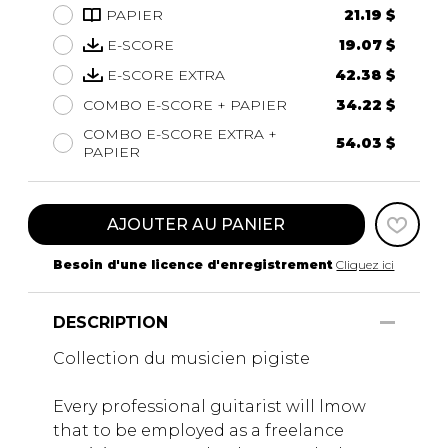
PAPIER
21.19 $
E-SCORE
19.07 $
E-SCORE EXTRA
42.38 $
COMBO E-SCORE + PAPIER
34.22 $
COMBO E-SCORE EXTRA +
54.03 $
PAPIER
AJOUTER AU PANIER
Besoin d'une licence d'enregistrement
Cliquez ici
DESCRIPTION
Collection du musicien pigiste
Every professional guitarist will lmow
that to be employed as a freelance