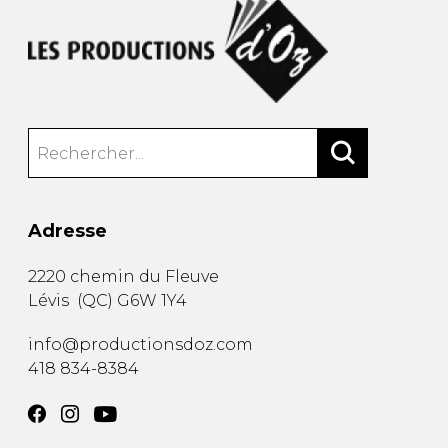
Adresse
2220 chemin du Fleuve
Lévis
(
QC
)
G6W 1Y4
info@productionsdoz.com
418 834-8384