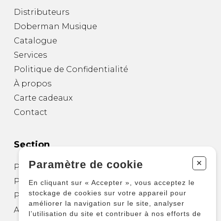
Distributeurs
Doberman Musique
Catalogue
Services
Politique de Confidentialité
À propos
Carte cadeaux
Contact
Section
+
Paramètre de cookie
Partitions pour guitare
Partitions pour autres instruments
En cliquant sur « Accepter », vous acceptez le
stockage de cookies sur votre appareil pour
Partitions pour ensembles
améliorer la navigation sur le site, analyser
Autres produits
l’utilisation du site et contribuer à nos efforts de