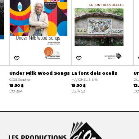
Under Milk Wood Songs
La font dels ocells
Un
GOSS Stephen
MARCHELIE Erik
DU
15.30 $
15.30 $
12
DO 894
DZ 4153
DO