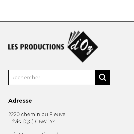
AUTRES PRODUITS
Adresse
2220 chemin du Fleuve
Lévis
(
QC
)
G6W 1Y4