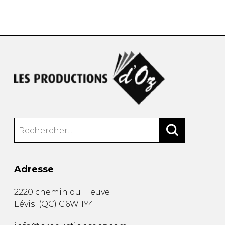
AUTRES PRODUITS
Adresse
2220 chemin du Fleuve
Lévis
(
QC
)
G6W 1Y4