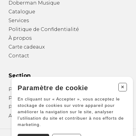
Doberman Musique
Catalogue
Services
Politique de Confidentialité
À propos
Carte cadeaux
Contact
Section
+
Paramètre de cookie
Partitions pour guitare
Partitions pour autres instruments
En cliquant sur « Accepter », vous acceptez le
stockage de cookies sur votre appareil pour
Partitions pour ensembles
améliorer la navigation sur le site, analyser
Autres produits
l’utilisation du site et contribuer à nos efforts de
marketing.