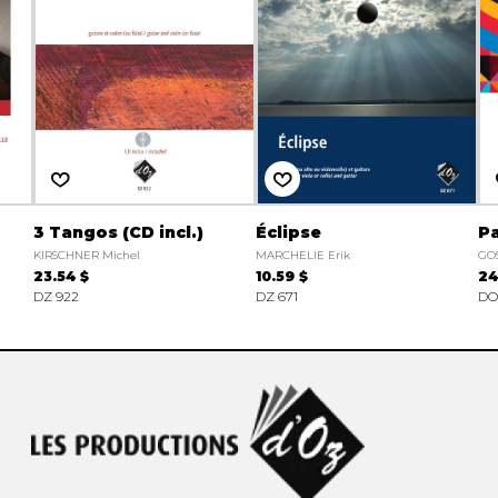
3 Tangos (CD incl.)
Éclipse
Pa
KIRSCHNER Michel
MARCHELIE Erik
GOS
23.54 $
10.59 $
24
DZ 922
DZ 671
DO