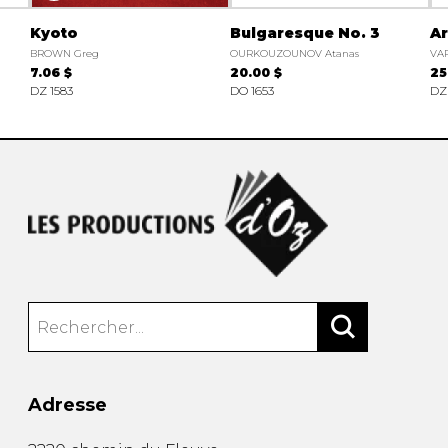
Kyoto
Bulgaresque No. 3
Ar
BROWN Greg
OURKOUZOUNOV Atanas
VAR
7.06 $
20.00 $
25
DZ 1583
DO 1653
DZ
Adresse