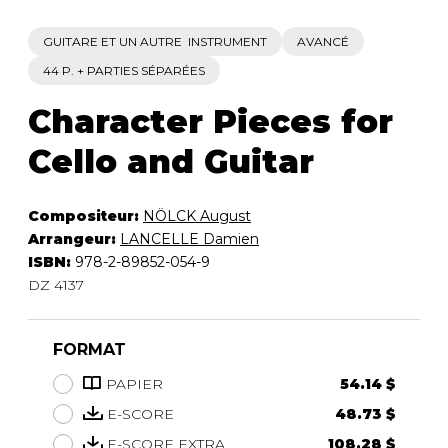
GUITARE ET UN AUTRE INSTRUMENT
AVANCÉ
44 P. + PARTIES SÉPARÉES
Character Pieces for
Cello and Guitar
Compositeur:
NÖLCK August
Arrangeur:
LANCELLE Damien
ISBN:
978-2-89852-054-9
DZ 4137
FORMAT
PAPIER
54.14 $
E-SCORE
48.73 $
E-SCORE EXTRA
108.28 $