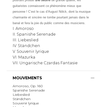
pourtant produit
une oeuvre
de grande qualité; les
guitaristes connaissent ce phénomène mieux que
personne ! C‘est le cas d‘August Nölck, dont la musique
charmante et sincère ne tombe pourtant jamais dans le
banal et fera la joie du public comme des musiciens.
I. Amoroso
II. Spanishe Serenade
III. Liebeslied
IV. Ständchen
V. Souvenir lyrique
VI. Mazurka
VII. Ungarische Czardas Fantasie
MOUVEMENTS
Amoroso, Op. 160
Spanishe Serenade
Liebeslied
Ständchen
Souvenir lyrique