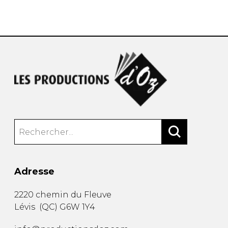
AUTRES PRODUITS
Adresse
2220 chemin du Fleuve
Lévis
(
QC
)
G6W 1Y4