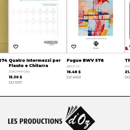
274
Quatro Intermezzi per
Fugue BWV 578
Th
Flauto e Chitarra
BACH J.S.
OU
JOACHIM Otto
16.48 $
21
15.30 $
DZ 4002
DO 
DO 1007