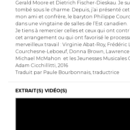
Gerald Moore et Dietrich Fischer-Dieskau. Je 
tombé sous le charme. Depuis, j’ai présenté c
mon ami et confrère, le baryton Philippe Co
dans une vingtaine de salles de l’Est canadien.
Je tiens à remercier celles et ceux qui ont contr
cet arrangement ou qui ont favorisé le proces
merveilleux travail : Virginie Abat-Roy, Frédéric 
Courchesne-Leboeuf, Donna Brown, Lawrence
Michael McMahon et les Jeunesses Musicales 
Adam Cicchillitti, 2016
Traduit par Paule Bourbonnais, traductrice
EXTRAIT(S) VIDÉO(S)