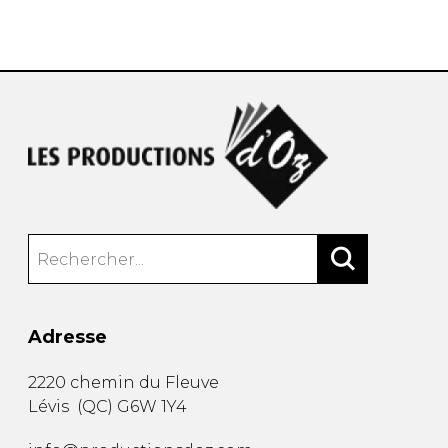
AUTRES PRODUITS
Adresse
2220 chemin du Fleuve
Lévis
(
QC
)
G6W 1Y4