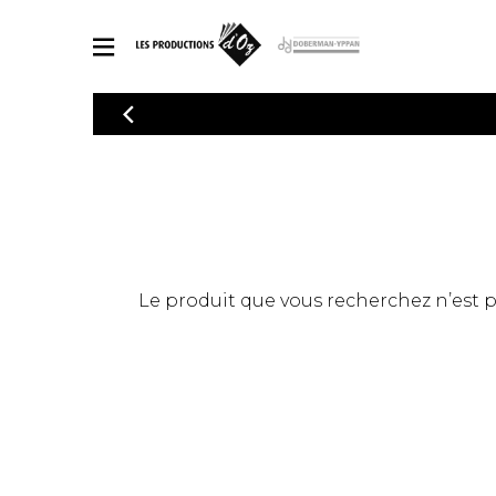
CATALOGUE
Explorez notre catalogue de partitions riche en œuvres originales
PAR
en arrangements de qualité.
Méthod
Guitare 
Explorez notre catalogue de partitions
2 guitare
riche en œuvres originales et en
arrangements de qualité.
3 guitare
PARTITIONS POUR GUITARE
Le produit que vous recherchez n’est pas
4 guitare
5 guitare
Ensembl
PARTITIONS POUR AUTRES INSTRUMENTS
Orchestr
Concerto
Guitare 
PARTITIONS POUR ENSEMBLES
Musique