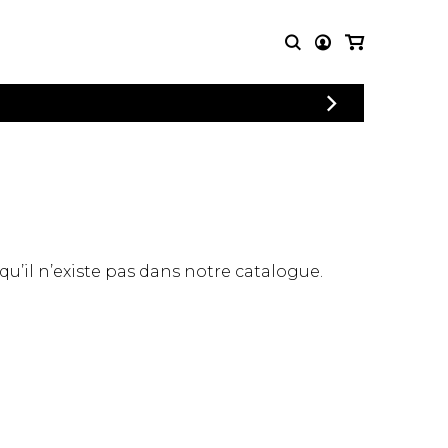
CONNEXION
PARTITIONS
AUTRES
INSCRIPTION
POUR
PRODUITS
ENSEMBLES
Articles promotionnels
Chœur
Cordes Knobloch
Concerto
Disques compacts et
Musique de chambre
DVDs
 qu’il n’existe pas dans notre catalogue.
Orchestre
Ouvrages théoriques
et livres
Quatuor de flûtes
Quatuor de saxophones