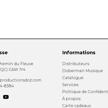
Hautbois
Luth
Mandoline
Orgue
Percussion
Piano
Saxophone
Trombone
Trompette
sse
Informations
Tuba
Ukulélé
chemin du Fleuve
Distributeurs
Violon
(
QC
)
G6W 1Y4
Doberman Musique
Violoncelle
Catalogue
Voix
productionsdoz.com
Services
34-8384
Politique de Confident
À propos
Carte cadeaux