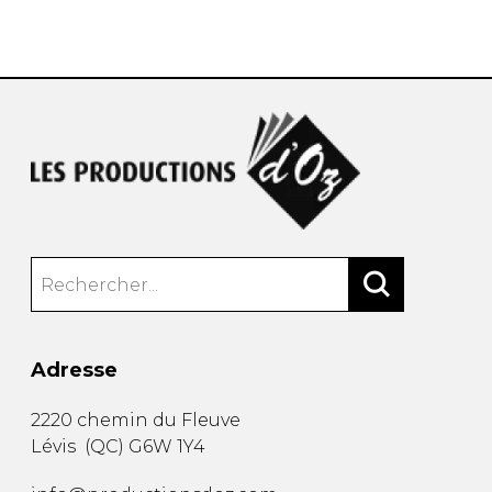
AUTRES PRODUITS
Adresse
2220 chemin du Fleuve
Lévis
(
QC
)
G6W 1Y4