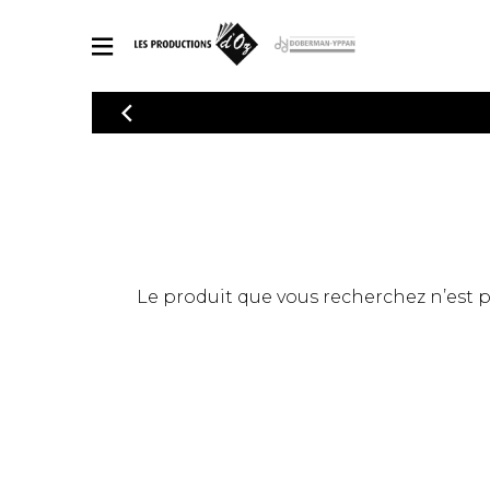
CATALOGUE
Explorez notre catalogue de partitions riche en œuvres originales
PAR
en arrangements de qualité.
Méthod
Guitare 
Explorez notre catalogue de partitions
2 guitare
riche en œuvres originales et en
arrangements de qualité.
3 guitare
PARTITIONS POUR GUITARE
Le produit que vous recherchez n’est pas
4 guitare
5 guitare
Ensembl
PARTITIONS POUR AUTRES INSTRUMENTS
Orchestr
Concerto
Guitare 
PARTITIONS POUR ENSEMBLES
Musique