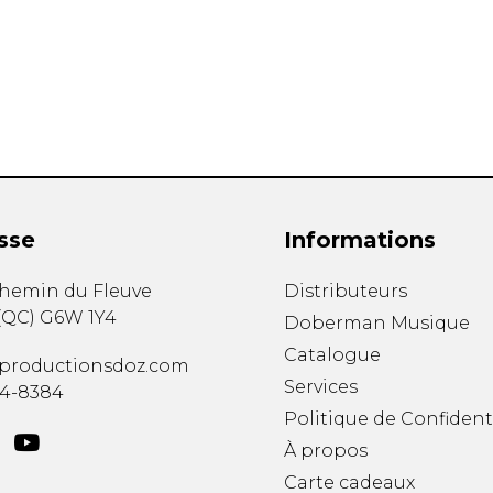
Hautbois
Luth
Mandoline
Orgue
Percussion
Piano
Saxophone
Trombone
Trompette
sse
Informations
Tuba
Ukulélé
chemin du Fleuve
Distributeurs
Violon
(
QC
)
G6W 1Y4
Doberman Musique
Violoncelle
Catalogue
Voix
productionsdoz.com
Services
34-8384
Politique de Confident
À propos
Carte cadeaux