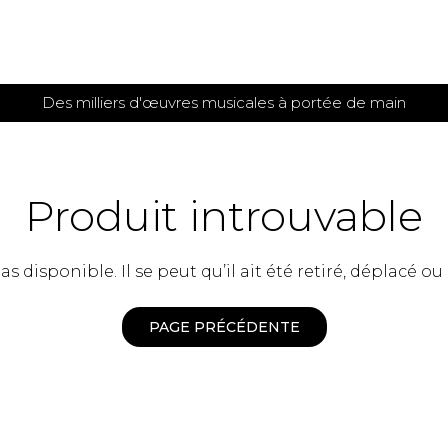
Des milliers d'œuvres musicales à portée de main
 et
TITIONS POUR GUITARE
PARTITIONS
POUR
AUTRES
es
INSTRUMENTS
Produit introuvable
seule
Alto
s
Basse électrique
s
 disponible. Il se peut qu’il ait été retiré, déplacé ou
Basson
s
Clarinette
s et plus
Clavecin
PAGE PRÉCÉDENTE
e de guitares
Contrebasse
e de guitares
Cor anglais
 pour guitare
Cor français
et un autre instrument
Flûte
 de chambre avec guitare
Harpe