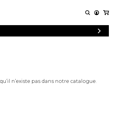
CONNEXION
PARTITIONS
AUTRES
INSCRIPTION
POUR
PRODUITS
ENSEMBLES
Articles promotionnels
Chœur
Cordes Knobloch
Concerto
Disques compacts et
Musique de chambre
DVDs
 qu’il n’existe pas dans notre catalogue.
Orchestre
Ouvrages théoriques
et livres
Quatuor de flûtes
Quatuor de saxophones