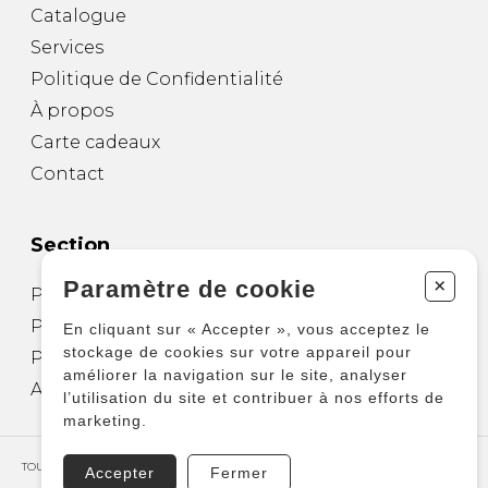
Catalogue
Services
Politique de Confidentialité
À propos
Carte cadeaux
Contact
Section
+
Paramètre de cookie
Partitions pour guitare
Partitions pour autres instruments
En cliquant sur « Accepter », vous acceptez le
stockage de cookies sur votre appareil pour
Partitions pour ensembles
améliorer la navigation sur le site, analyser
Autres produits
l’utilisation du site et contribuer à nos efforts de
marketing.
TOUS DROITS RÉSERVÉS © COPYRIGHT 2026 – PRODUCTIONS D'OZ
Accepter
Fermer