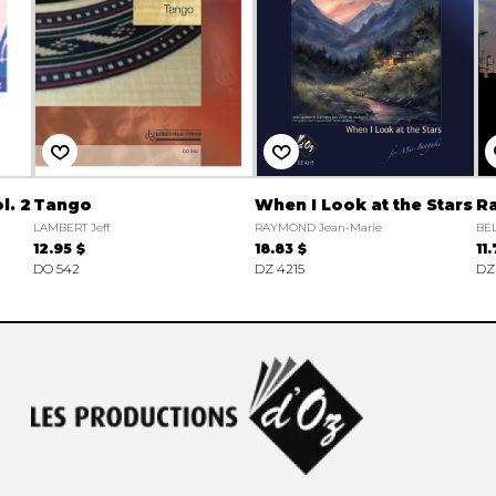
l. 2
Tango
When I Look at the Stars
Ra
LAMBERT Jeff
RAYMOND Jean-Marie
BEL
12.95 $
18.83 $
11
DO 542
DZ 4215
DZ