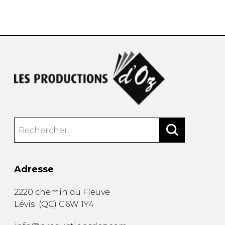
AUTRES PRODUITS
Adresse
2220 chemin du Fleuve
Lévis
(
QC
)
G6W 1Y4