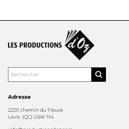
AUTRES PRODUITS
Adresse
2220 chemin du Fleuve
Lévis
(
QC
)
G6W 1Y4