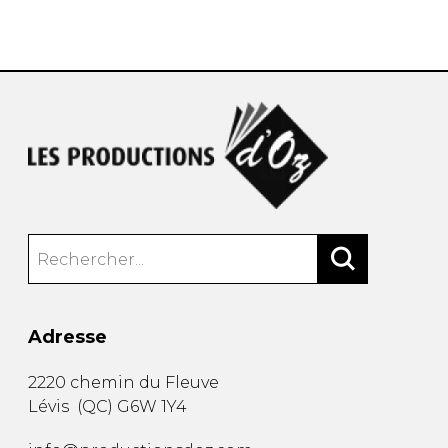
AUTRES PRODUITS
Adresse
2220 chemin du Fleuve
Lévis
(
QC
)
G6W 1Y4