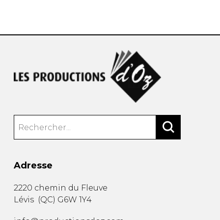
AUTRES PRODUITS
Adresse
2220 chemin du Fleuve
Lévis
(
QC
)
G6W 1Y4