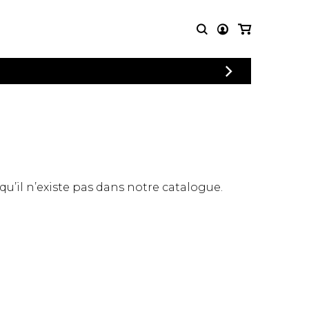
CONNEXION
PARTITIONS
AUTRES
INSCRIPTION
POUR
PRODUITS
ENSEMBLES
Articles promotionnels
Chœur
Cordes Knobloch
Concerto
Disques compacts et
Musique de chambre
DVDs
 qu’il n’existe pas dans notre catalogue.
Orchestre
Ouvrages théoriques
et livres
Quatuor de flûtes
Quatuor de saxophones