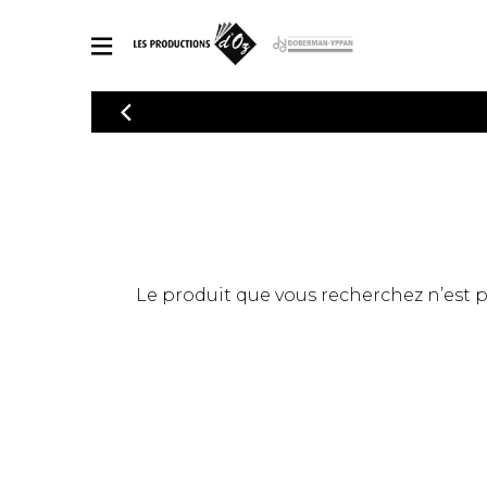
CATALOGUE
Explorez notre catalogue de partitions riche en œuvres originales
PAR
en arrangements de qualité.
Méthod
Guitare 
Explorez notre catalogue de partitions
2 guitare
riche en œuvres originales et en
arrangements de qualité.
3 guitare
PARTITIONS POUR GUITARE
Le produit que vous recherchez n’est pas
4 guitare
5 guitare
Ensembl
PARTITIONS POUR AUTRES INSTRUMENTS
Orchestr
Concerto
Guitare 
PARTITIONS POUR ENSEMBLES
Musique