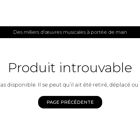
Des milliers d'œuvres musicales à portée de main
 et
TITIONS POUR GUITARE
PARTITIONS
POUR
AUTRES
es
INSTRUMENTS
Produit introuvable
seule
Alto
s
Basse électrique
s
 disponible. Il se peut qu’il ait été retiré, déplacé ou
Basson
s
Clarinette
s et plus
Clavecin
PAGE PRÉCÉDENTE
e de guitares
Contrebasse
e de guitares
Cor anglais
 pour guitare
Cor français
et un autre instrument
Flûte
 de chambre avec guitare
Harpe