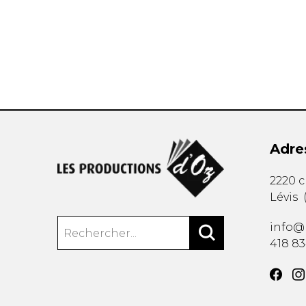
AUTRES PRODUITS
Adre
2220 
Lévis
info@
418 8