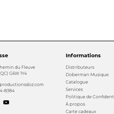
Hautbois
Luth
Mandoline
Orgue
Percussion
Piano
Saxophone
Trombone
Trompette
sse
Informations
Tuba
Ukulélé
chemin du Fleuve
Distributeurs
Violon
(
QC
)
G6W 1Y4
Doberman Musique
Violoncelle
Catalogue
Voix
productionsdoz.com
Services
34-8384
Politique de Confident
À propos
Carte cadeaux