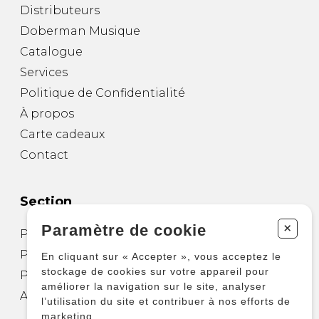
Distributeurs
Doberman Musique
Catalogue
Services
Politique de Confidentialité
À propos
Carte cadeaux
Contact
Section
+
Paramètre de cookie
Partitions pour guitare
Partitions pour autres instruments
En cliquant sur « Accepter », vous acceptez le
stockage de cookies sur votre appareil pour
Partitions pour ensembles
améliorer la navigation sur le site, analyser
Autres produits
l’utilisation du site et contribuer à nos efforts de
marketing.