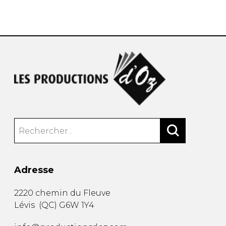
AUTRES PRODUITS
Adresse
2220 chemin du Fleuve
Lévis
(
QC
)
G6W 1Y4