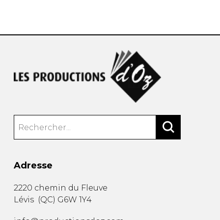
AUTRES PRODUITS
Adresse
2220 chemin du Fleuve
Lévis
(
QC
)
G6W 1Y4