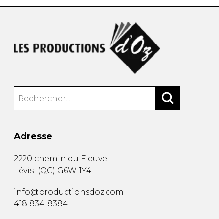
Adresse
2220 chemin du Fleuve
Lévis
(
QC
)
G6W 1Y4
info@productionsdoz.com
418 834-8384