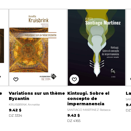
e
Variations sur un thème
Kintsugi. Sobre el
La
Byzantin
concepto de
SAR
impermanencia
KRUISBRINK Annette
9.
9.42 $
SANTIAGO MARTINEZ Rebeca
DZ
DZ 3334
9.42 $
DZ 4165