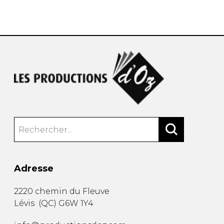
AUTRES PRODUITS
Adresse
2220 chemin du Fleuve
Lévis
(
QC
)
G6W 1Y4