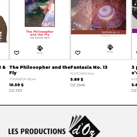
1 &
The Philosopher and the
Fantasia No. 13
3 
Fly
s’
FLETCHER Nick
JOHANSON Bryan
5.89 $
KLE
10.59 $
DZ 2546
5.
DZ 2101
DZ