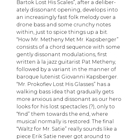
Bartok Lost His Scales”, after a deliber­
ately dissonant opening, develops into
an increasingly fast folk melody over a
drone bass and some crunchy notes
within, just to spice things up a bit.
“How Mr. Metheny Met Mr. Kapsberger”
consists of a chord sequence with some
gently dissonant modulations, first
written à la jazz guitar­ist Pat Metheny,
followed by a variant in the manner of
baroque lutenist Giovanni Kapsberger.
“Mr. Prokofiev Lost His Glasses” has a
walking bass idea that gradually gets
more anxious and dissonant as our hero
looks for his lost spectacles (?), only to
“find” them towards the end, where
musi­cal normally is restored. The final
“Waltz for Mr. Satie” really sounds like a
piece Erik Satie never got around to