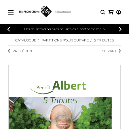
CATALOGUE
Des milliers d'œuvres musicales à portée de main
CONNEXION
Explorez notre catalogue de partitions
CATALOGUE
PARTITIONS POUR GUITARE
5 TRIBUTES
PARTITIONS 
INSCRIPTION
riche en œuvres originales et en
PRÉCÉDENT
SUIVANT
arrangements de qualité.
Méthodes
Guitare seule
Explorez notre catalogue de partitions
riche en œuvres originales et en
2 guitares
arrangements de qualité.
3 guitares
4 guitares
PARTITIONS POUR GUITARE
5 guitares et plus
Ensemble de guitare
PARTITIONS POUR AUTRES
Orchestre de guitares
INSTRUMENTS
Concerto pour guitar
Guitare et un autre 
PARTITIONS POUR ENSEMBLES
Musique de chambre 