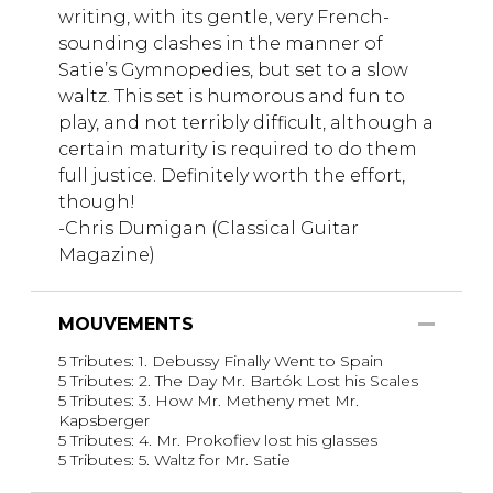
writing, with its gentle, very French-
sounding clashes in the manner of
Satie’s Gymnopedies, but set to a slow
waltz. This set is humorous and fun to
play, and not terribly difficult, although a
certain maturity is required to do them
full justice. Definitely worth the effort,
though!
-Chris Dumigan (Classical Guitar
Magazine)
MOUVEMENTS
5 Tributes: 1. Debussy Finally Went to Spain
5 Tributes: 2. The Day Mr. Bartók Lost his Scales
5 Tributes: 3. How Mr. Metheny met Mr.
Kapsberger
5 Tributes: 4. Mr. Prokofiev lost his glasses
5 Tributes: 5. Waltz for Mr. Satie