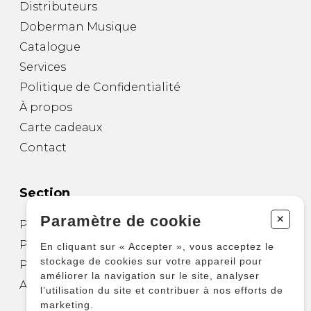
Distributeurs
Doberman Musique
Catalogue
Services
Politique de Confidentialité
À propos
Carte cadeaux
Contact
Section
+
Paramètre de cookie
Partitions pour guitare
Partitions pour autres instruments
En cliquant sur « Accepter », vous acceptez le
stockage de cookies sur votre appareil pour
Partitions pour ensembles
améliorer la navigation sur le site, analyser
Autres produits
l’utilisation du site et contribuer à nos efforts de
marketing.