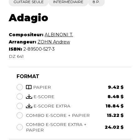
GUITARE SEULE
INTERMÉDIAIRE
8 P.
Adagio
Compositeur:
ALBINONI T.
Arrangeur:
ZOHN Andrew
ISBN:
2-89500-527-3
DZ 641
FORMAT
PAPIER
9.42 $
E-SCORE
8.48 $
E-SCORE EXTRA
18.84 $
COMBO E-SCORE + PAPIER
15.22 $
COMBO E-SCORE EXTRA +
24.02 $
PAPIER