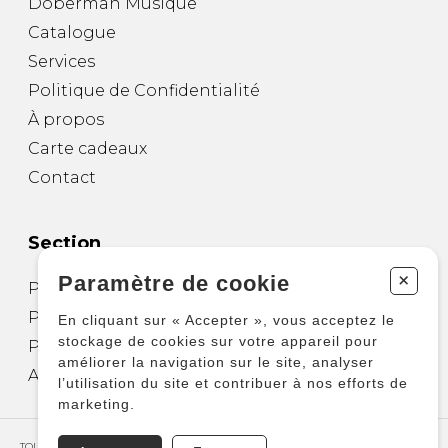
Doberman Musique
Catalogue
Services
Politique de Confidentialité
À propos
Carte cadeaux
Contact
Section
+
Paramètre de cookie
Partitions pour guitare
Partitions pour autres instruments
En cliquant sur « Accepter », vous acceptez le
stockage de cookies sur votre appareil pour
Partitions pour ensembles
améliorer la navigation sur le site, analyser
Autres produits
l’utilisation du site et contribuer à nos efforts de
marketing.
TOUS DROITS RÉSERVÉS © COPYRIGHT 2026 – PRODUCTIONS D'OZ