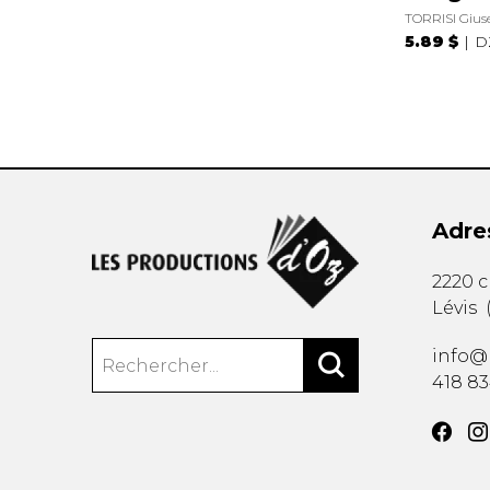
TORRISI Gius
5.89 $
D
Adre
2220 
Lévis
info@
418 8