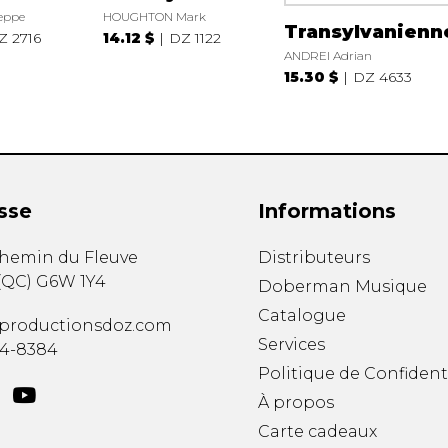
eppe
HOUGHTON Mark
Transylvanienn
Z 2716
14.12 $
DZ 1122
ANDREI Adrian
15.30 $
DZ 4633
sse
Informations
chemin du Fleuve
Distributeurs
(
QC
)
G6W 1Y4
Doberman Musique
Catalogue
productionsdoz.com
Services
34-8384
Politique de Confident
À propos
Carte cadeaux