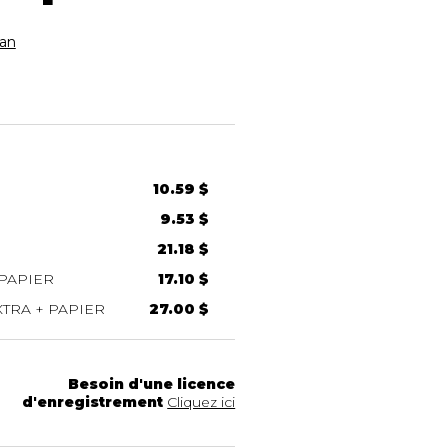
an
10.59 $
9.53 $
21.18 $
PAPIER
17.10 $
TRA + PAPIER
27.00 $
Besoin d'une licence
d'enregistrement
Cliquez ici