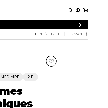
CONNEXION
PRÉCÉDENT
SUIVANT
PARTITIONS
AUTRES
INSCRIPTION
POUR
PRODUITS
ENSEMBLES
Articles promotionnels
Chœur
Cordes Knobloch
Concerto
Disques compacts et
N
Musique de chambre
DVDs
Orchestre
Ouvrages théoriques
et livres
Quatuor de flûtes
RMÉDIAIRE
12 P.
Quatuor de saxophones
èmes
niques