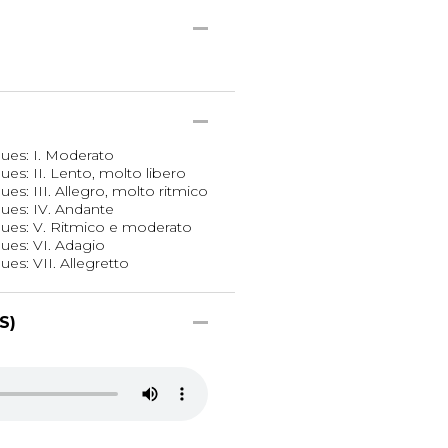
es: I. Moderato
s: II. Lento, molto libero
: III. Allegro, molto ritmico
es: IV. Andante
es: V. Ritmico e moderato
es: VI. Adagio
s: VII. Allegretto
S)