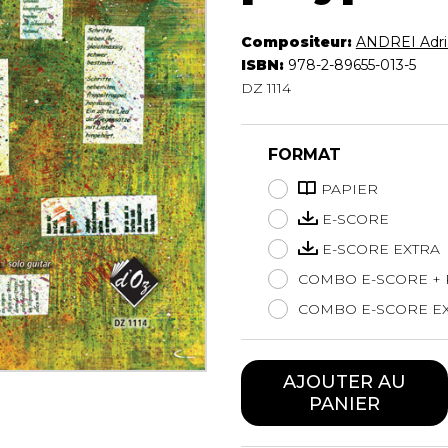
Hautbois
Luth
Compositeur:
ANDREI Adri
Mandoline
ISBN:
978-2-89655-013-5
DZ 1114
Orgue
Percussion
Piano
FORMAT
Saxophone
Trombone
PAPIER
Trompette
E-SCORE
Tuba
E-SCORE EXTRA
Ukulélé
COMBO E-SCORE + 
Violon
Violoncelle
COMBO E-SCORE EX
Voix
AJOUTER AU
PANIER