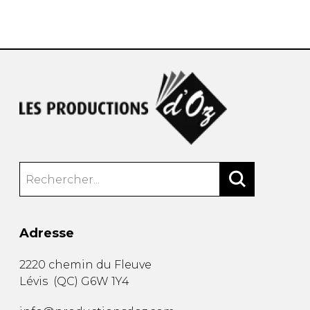
AUTRES PRODUITS
Adresse
2220 chemin du Fleuve
Lévis
(
QC
)
G6W 1Y4